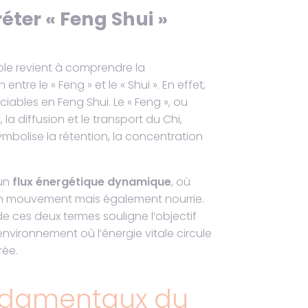
ter « Feng Shui »
ble revient à comprendre la
ntre le « Feng » et le « Shui ». En effet,
iables en Feng Shui. Le « Feng », ou
a diffusion et le transport du Chi,
symbolise la rétention, la concentration
’un
flux énergétique dynamique
, où
 en mouvement mais également nourrie.
 de ces deux termes souligne l’objectif
environnement où l’énergie vitale circule
rée.
ondamentaux du