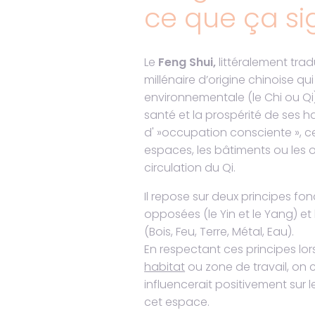
ce que ça sig
Le
Feng Shui,
littéralement tradu
millénaire d’origine chinoise qu
environnementale (le Chi ou Qi) 
santé et la prospérité de ses ha
d' »occupation consciente », ce
espaces, les bâtiments ou les o
circulation du Qi.
Il repose sur deux principes fo
opposées (le Yin et le Yang) et 
(Bois, Feu, Terre, Métal, Eau).
En respectant ces principes lo
habitat
ou zone de travail, on 
influencerait positivement sur 
cet espace.