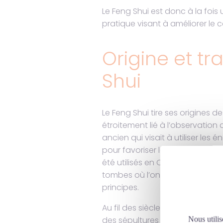
Le Feng Shui est donc à la fois
pratique visant à améliorer le c
Origine et tr
Shui
Le Feng Shui tire ses origines de
étroitement lié à l’observation 
ancien qui visait à utiliser les
pour favoriser la guérison et la
été utilisés en Chine dès 400
tombes où l’on a découvert u
principes.
Au fil des siècles, le Feng Shu
des sépultures pour englober
Nous utilis