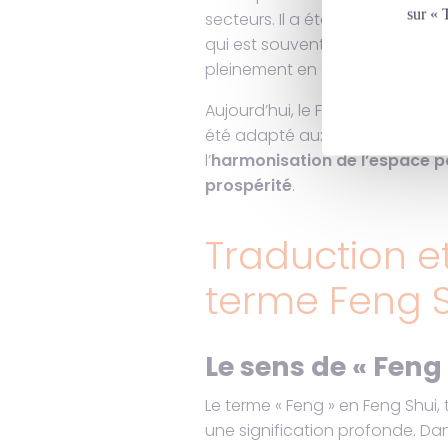
sur « 
secteurs. Il a été particulière
qui est souvent considéré com
pleinement en œuvre les princi
Aujourd’hui, le Feng Shui est 
été adapté aux cultures occiden
l’
harmonisation de l’espace po
prospérité
.
Traduction et
terme Feng 
Le sens de « Feng
Le terme « Feng » en Feng Shui, t
une signification profonde. Dan