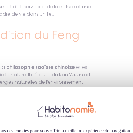
 un art d’observation de la nature et une
adre de vie dans un lieu.
adition du Feng
 la
philosophie taoïste chinoise
et est
de la nature. Il découle du Kan Yu, un art
 énergies naturelles de l’environnement
 longévité. Les principes du Feng Shui ont
0 ans avant JC, comme en témoignent les
n système de placement respectant ces
i s’est progressivement étendu au-delà
 une gamme beaucoup plus large de
ons des cookies pour vous offrir la meilleure expérience de navigation.